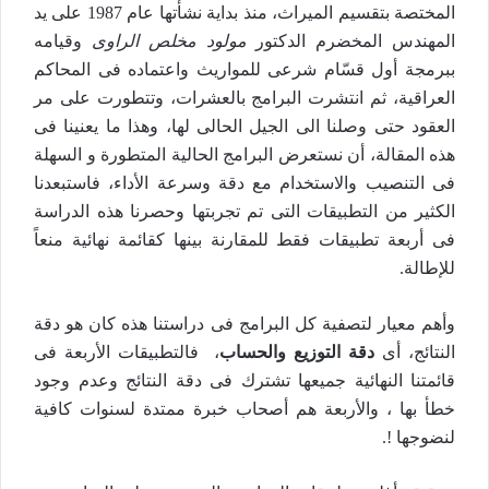
المختصة بتقسيم الميراث، منذ بداية نشأتها عام 1987 على يد
المهندس المخضرم الدكتور
مولود مخلص الراوى
وقيامه
ببرمجة أول قسّام شرعى للمواريث واعتماده فى المحاكم
العراقية، ثم انتشرت البرامج بالعشرات، وتتطورت على مر
العقود حتى وصلنا الى الجيل الحالى لها، وهذا ما يعنينا فى
هذه المقالة، أن نستعرض البرامج الحالية المتطورة و السهلة
فى التنصيب والاستخدام مع دقة وسرعة الأداء، فاستبعدنا
الكثير من التطبيقات التى تم تجربتها وحصرنا هذه الدراسة
فى أربعة تطبيقات فقط للمقارنة بينها كقائمة نهائية منعاً
للإطالة.
وأهم معيار لتصفية كل البرامج فى دراستنا هذه كان هو دقة
النتائج، أى
دقة التوزيع والحساب
، فالتطبيقات الأربعة فى
قائمتنا النهائية جميعها تشترك فى دقة النتائج وعدم وجود
خطأ بها ، والأربعة هم أصحاب خبرة ممتدة لسنوات كافية
لنضوجها !.