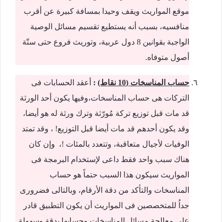
موقع المواريث ويقف وحيدا بمسافة كبيرة عن أقرب
منافسيه، بسبب أنه يستطيع تقسيم مسائل الوصية
الواجبة بقوانين 8 دول عربية، وتوريث فروع حتى ستّة
أصول متوفاه.
حساب المناسخات (10 نقاط)
:
أعقد الحسابات فى
التركات هى حساب المناسخات،وفيها يكون أحد الورثة
قد مات قبل توزيع تركة مُورّثة وترك ورثة له هو أيضا،
وقد يكون أحدهم قد مات أيضا قبل التوزيع! ، وقد تمتد
الوفيات لأجيال متعاقبة، وتتعدد بالمئات !، وإن كان
هناك سبب واحد فقط داعى لإستخدام البرمجة فى
المواريث سيكون هذا السبب حتماً هو حساب
المناسخات والتأكد من دقة الأرقام، وبالتالى فضرورى
جداُ للمتخصصين فى المواريث أن يكون التطبيق قادر
على معالجة مسائل المناسخات وحسابها بدقة وسهولة