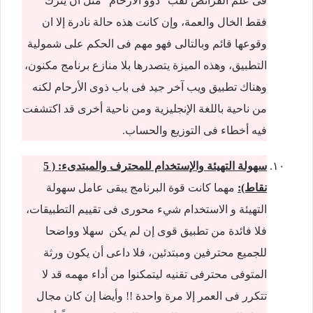
فى علم الفرائض لقب “ذوو الأرحام” مثل أن يترك
فقط الخال والعمة، وإن كانت هذه حالة نادرة إلا ان
وقوعها قائم وبالتالى فهو مهم فى الحكم على شمولية
التطبيق، وهذه الميزة يتصدرها بلا منازع برنامج مكنون،
وهناك تطبيق ويب آخر جيد فى باب ذوى الأرحام لكنه
من ناحية باللغة الإنجليزية ومن ناحية أخرى قد اكتشفت
فيه أخطاء فى التوزيع والحساب.
سهولة التهيئة والإستخدام للمحترف والمبتدىء: ( 5
نقاط):
مهما كانت قوة البرنامج يبقى عامل سهولة
التهيئة و الاستخدام شيء محورى فى تقييم التطبيقات،
فلا فائدة من تطبيق قوى إن لم يكن سهلا وواضحا
للجميع محترفين ومبتدئين، فلا داعى أن يكون ورثة
المتوفى محترفى تقنيه ليتمكنوا من أداء مهمه قد لا
تتكرر فى العمر إلا مرة واحدة !! وأيضا إن كان مجال