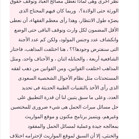
نظر أخرى وهى لماذا نعطل مصالح العباد ونوقف حقوق
الورثة حتى الولادة؟، وربما كان فيهم المحتاج الذى
يضرّه طول الانتظار، وهذا رأى معظم الفقهاء، أن نعطى
الأقل المضمون لكل وارث ونوقف الباقى حتى الوضع
وانكشاف عدد وجنس المولود، ولكن كم عدد الأجنة
التى سنفترض وجودها؟؟ ، هنا اختلفت المذاهب، فاختار
الشافعية أربعة ، والحنابله اثنان ، و الأحناف واحد، ومثل
المذاهب اختلفت القوانين، ومن القوانين من ذهب لفقه
المستحدثات مثل نظام الأحوال الشخصية السعودى
الذى رأى الأخذ بالتقنيات الطبية الحديثة فى تحديد
العدد، وعلى ما سبق يتبين لنا أن قدرة التطبيق على
حل مسائل ميراث الحمل هى شيء ضرورى للمختصين
وغيرهم، ويتميز برنامج مكنون و موقع المواريث
بمعالجه جيدة وعملية لمسائل الحمل والمفقود
والخنثى، إلا أن السبق لموقع المواريث لإحترامه اختلاف