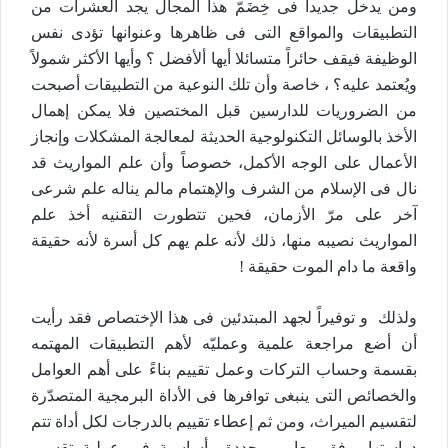
ومن يدخل جديداً فى خِضَمّ هذا المجال يجد العشرات من
التطبيقات والمواقع التى فى ظاهرها وعنوانها تؤدى نفس
الوظيفة فيقف حائراً متسائلا أيها ألأفضل ؟ وأيها الأكثر شمولاً
ويُعتمد عليه؟ ، خاصة وأن تلك النوعية من التطبيقات أصبحت
من الضروريات للدارسين قبل المختصين فلا يمكن إهمال
الأخذ بالوسائل التكنولوجية الحديثة لمعالجة المشكلات وإنجاز
الأعمال على الوجه الأكمل، خصوصاً وأن علم المواريث قد
نال فى الإسلام من الشرف والإهتمام مالم يناله علم شرعى
آخر على مرّ الأزمان، فحين تتطورت التقنيه أخذ علم
المواريث نصيبه منها، ذلك لأنه علم يهم كل أسرة لأنه حقيقة
واقعة ما دام الموت حقيقة !
ولذلك و توفيراً لجهد المبتدئين فى هذا الإختصاص فقد رأيت
أن أضع مراجعة علمية وعمليّه لأهم التطبيقات المهتمه
بقسمة وحساب التركات وعمل تقييم بناءً على أهم العوامل
والخصائص التى ينبغى توافرها فى الأداة البرمجية المتصدّرة
لتقسيم الميراث، ومن ثم إعطاء تقييم بالدرجات لكل أداة تتم
دراستها، وفق معايير محددة وأساسية فى عملية تقسيم