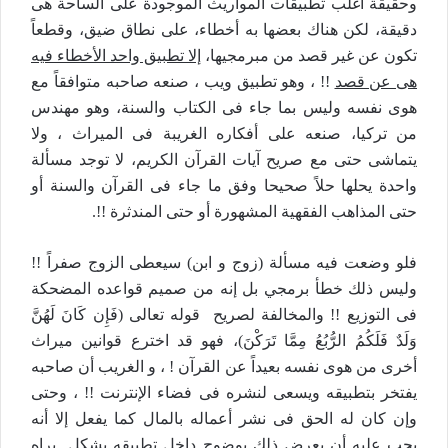
وحقيقة أغلب تطبيقات المواريث الموجودة على الساحة هى
دقيقة، لكن هناك بعضها به أخطاء، على نطاق ضيق، وقطعاً
تكون عن غير قصد من مبرمجيها،
إلا تطبيق واحد الأخطاء فيه
هى عن قصد
!! ، وهو تطبيق ويب ، صنعه صاحبه متوافقاً مع
هوى نفسه وليس بما جاء فى الكتاب والسنة، وهو مهندس
من تركيا، صنعه على أفكاره الغريبة فى الميراث ، ولا
يتماشى حتى مع صريح آيات القرآن الكريم، لا توجد مسألة
واحدة يحلها حلاً صحيحا وفق ما جاء فى القرآن والسنة أو
حتى المذاهب الفقهية المشهورة أو حتى المندثرة !!.
فلو وضعت فيه مسألة (زوج و ابن) سيعطى الزوج صفراً !!
وليس ذلك خطأ برمجي بل إنه من صميم قواعده المضحكة
فى التوزيع !! والمخالفة لصريح قوله تعالى (فَإِن كَانَ لَهُنَّ
وَلَدٌ فَلَكُمُ الرُّبُعُ مِمَّا تَرَكْنَ)، فهو قد اخترع قوانين ميراث
أخرى من هوى نفسه بعيداً عن القرآن ! ، و الغريب أن صاحبه
يفتخر بتطبيقه ويسعى لنشره فى فضاء الإنترنت !! ، وحتى
وإن كان له الحق فى نشر أعماله بالمال كما يفعل إلا أنه
يجب عليه أن يعرض ذلك بوضوح داخل تطبيقه بشكل يراه