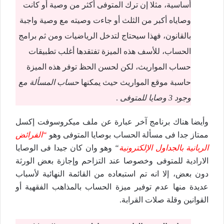
أساسية، مثلا إن ترك المتوفى أكثر من وصية أو كانت
وصاياه أكبر من الثلث أو جاءت وصيته مع وصية واجبة
بالقانون، فهذا سيحتاج لتدخل الرياضيات ومن ثم برامج
الحساب، للأسف هذه الميزة تفتقدها أغلب تطبيقات
حساب المواريث، لكن لحسن الحظ توفر هذه الميزة
حاسبة موقع المواريث حيث يمكنها
حساب المسألة مع
وجود 3 وصايا للمتوفى
.
وأيضا هناك برنامج آخر عبارة عن ملف ميكروسوفت إكسل
ممتاز جدا فى مسألة الحساب بوصايا المتوفى وهو
“الفرائض
الربانية بالجداول الإلكترونية
“
وهو وان كان جيدا فى الوصايا
الارادية للمتوفى وخصوصا عند التزاحم وإجازة بعض الورثة
دون بعض، إلا انه تم استبعاده من القائمة النهائية لأسباب
عديدة منها عدم توفير ميزة الحساب بالمذاهب الفقهية أو
القوانين وقلة صلات القرابة.