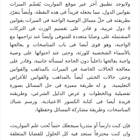
ولايوجد تطبيق آخر غير موقع المواريث يُقسّم الميراث
بقوانين الدول، مما يجعله فريداً فى هذه النقطة، وأيضاً يتفرّد
بطريقته فى حلّ مسائل الوصية الواجبة فى الميراث بقوانين
8 دول عربية، و قادر على تقسيم الورث فى التركات
المشتمله على وصايا متعددة للمتوفى وأيضاً عند تزاحمها مع
الواجبة، وهو قوى أيضا فى باب المناسخات و يعالجها
بالأسماء الشخصية للورثة، وحتى عند احتوائها على وصية
واجبة يعالجها داخلياً دون الحاجة لمسألة جانبية، وقادر على
معالجة الحالات الخاصة فى الميراث بالمذاهب والقوانين
وحتى حالات الخنثى أيضاً بالمذاهب والقوانين للأغراض
التعليمية، و له طريقة مميزة فى حل المسائل بصورة
تفصيلية وبالخطوات و عرض الدليل الشرعي، وطريقته
فريدة أيضا فى كتابة الكسور الاعتيادية، ورسم شباك
المناسخات، وطريقة مشاركة المسائل وحفظها،
فإن كنت دارساً أو متدربا سيجعلك حتماً تُحب علم المواريث،
وان كنت محترفاً ستجد فيه كل الحلول للقضايا المتعلقة