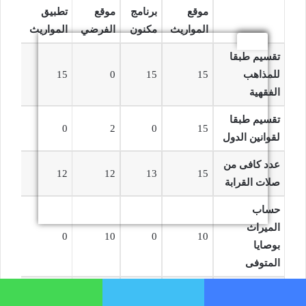
موقع
برنامج
موقع
تطبيق
المواريث
مكنون
الفرضي
المواريث
تقسيم طبقا
للمذاهب
15
15
0
15
الفقهية
تقسيم طبقا
0
2
0
15
لقوانين الدول
عدد كافى من
12
12
13
15
صلات القرابة
حساب
الميراث
0
10
0
10
بوصايا
المتوفى
حساب الوصية
0
10
0
10
فيسبوك
تويتر
واتساب