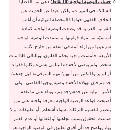
حساب الوصية الواجبة (10 نقاط)
:
هى من القضايا
الشائكة فى الميراث، ولكن بعيدا عن الحديث عن
الخلاف الفقهى حولها فالمحصلة النهائية أن أغلب
القوانين العربية قد وضعت الوصية الواجبة كمادة
أساسيّة من مواد قوانينها، واستمدت الوصية الواجبة
شرعيتها من آراء أئمة فى الفقه من خارج الأئمة
الأربعة، فأمست واجبة بحكم القانون، وبالتالى فاذا مات
شخص ولم يوصى لأحفاده اليتامى بشيء وكانوا فقراء
أو لم يرثوا الكثير من أبيهم/أمهم المتوفى/ه قبل جدهم/
جدتهم فإن لهؤلاء الأحفاد وصية يوجبها القاضى –ولى
الأمر – نيابة عن جدهم/جدتهم ، وبناء على ما تقدم
أصبحت قواعد الوصية الواجبة معرفة واجبة على من
يتصدر لتقسيم التركات، سواء أشخاص أو تطبيقات، وإلا
ضاعت الحقوق بسبب تجاهلها أو إغفالها أو عدم العلم
بها، وواضح جدا أن أقوى تطبيق فى الوصية الواجبة هو