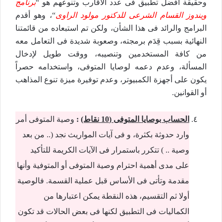
وحقيقة أفضل تطبيق فى عدد الأقارب وتنوعهم هو “
برنامج
ويندوز القسام الشرعى للدكتور مولود الراوى
“، وهو أقدم
البرامج والرائد فى هذا الشأن، ولكن تم استبعاده من قائمتنا
النهائية بسبب قِدَم برمجته، وصعوبة شديدة فى التعامل معه
من كافة المستخدمين وتنصيبه، ووقت طويل لإدخال
المسألة، وعدم دعمه لوصايا المتوفى، واستخدامه حصراً
يكون على أجهزة الكمبيوتر، وعدم توفيرة ميزة تنوع المذاهب
أو القوانين.
الحساب بوصايا المتوفى (10 نقاط)
:
وصية المتوفى أمر
وارد حدوثة بكثرة، و فى آيات المواريث نجد (.. من بعد
وصية .. ) تتكرر باستمرار فى الآيات الكريمة للتأكيد
على مدى أهمية احترام وصية المتوفى أو المتوفية وأنها
مقدمة وتأتى فى الأساس قبل عملية القسمة. فالوصية
أولا ثم التقسيم، هذه النقطة يمكن اعتبارها من
الكماليات فى التطبيق لكنها فى بعض الحالات قد تكون