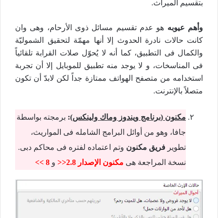
بتقسيم الميراث.
وأهم عيوبه
هو عدم تقسيم مسائل ذوى الأرحام، وهى وان
كانت حالات نادرة الحدوث إلا أنها مهمّة لتحقيق الشموليّة
والكمال فى التطبيق، كما أنه لا يُحوّل صلات القرابة تلقائياً
فى المناسخات، و لا يوجد منه تطبيق للموبايل إلا أن تجربة
استخدامه من متصفح الهواتف ممتازة جداً لكن لابدّ أن تكون
متصلاً بالإنترنت.
مكنون (برنامج ويندوز وماك ولينكس)
:
برمجته بواسطة
جافا، وهو من أوائل البرامج الشامله فى المواريث،
تطوير
فريق مكنون
وتم اعتماده لفتره فى محاكم دبى.
نسخة المراجعة هى
مكنون الإصدار 2.8
<<
و
8 >>