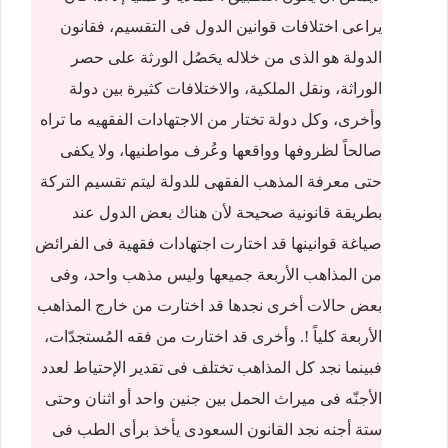
يراعى اختلافات قوانين الدول فى التقسيم، فقانون
الدولة هو الذى من خلاله يحَصُل الورثة على حصر
الوراثة، ونقل الملكية، والاختلافات كثيرة بين دولة
وأخرى، وكل دولة تختار من الاجتهادات الفقهيه ما تراه
صالحاً لظروفها وواقعها وعُرف مواطنيها، ولا يكفى
حتى معرفة المذهب الفقهى للدولة ليتم تقسيم التركة
بطريقة قانونية صحيحة لأن هناك بعض الدول عند
صياغة قوانينها قد اختارت اجتهادات فقهية فى الفرائض
من المذاهب الأربعة جميعها وليس مذهب واحد، وفى
بعض حالات أخرى نجدها قد اختارت من خارج المذاهب
الأربعة كلياً !. وأخرى قد اختارت من فقه المُستجدّات،
فبينما نجد كل المذاهب تختلف فى تقدير الإحتياط لعدد
الأجنّه فى ميراث الحمل بين جنين واحد أو اثنان وحتى
ستة أجنه نجد القانون السعودى يأخذ برأى الطب فى