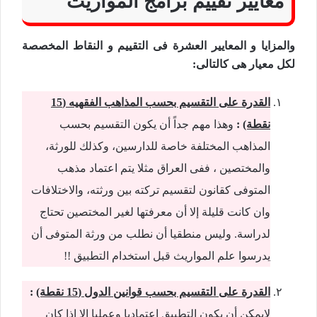
معايير تقييم برامج المواريث
والمزايا و المعايير العشرة فى التقييم و النقاط المخصصة
لكل معيار هى كالتالى:
القدرة على التقسيم بحسب المذاهب الفقهيه (15
نقطة)
:
وهذا مهم جداً أن يكون التقسيم بحسب
المذاهب المختلفة خاصة للدارسين، وكذلك للورثة،
والمختصين ، ففى العراق مثلا يتم اعتماد مذهب
المتوفى كقانون لتقسيم تركته بين ورثته، والاختلافات
وان كانت قليلة إلا أن معرفتها لغير المختصين تحتاج
لدراسة. وليس منطقيا أن نطلب من ورثة المتوفى أن
يدرسوا علم المواريث قبل استخدام التطبيق !!
القدرة على التقسيم بحسب قوانين الدول (15 نقطة)
:
لايمكن أن يكون التطبيق اعتماديا وعمليا إلا اذا كان