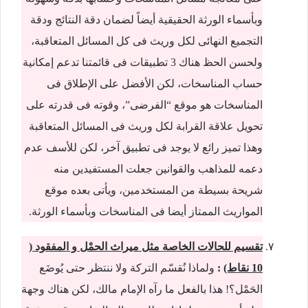
وبأسماء الورثة الحقيقية أيضاً لضمان دقة النتائج ودقة
التجميع النهائى لكل وريث فى كل المسائل المتعاقبة،
ولحسن الحظ هناك 3 تطبيقات فى قائمتنا تدعم إمكانية
حساب المناسخات، لكن الأفضل على الإطلاق فى
المناسخات هو موقع “الفرضى”، وقوته فى قدرته على
تحويل علاقة القرابة لكل وريث فى المسائل المتعاقبة
وهذا تميز رائع لا يوجد فى تطبيق آخر، لكن للأسف عدم
دعمه للمذاهب والقوانين جعلت المستفيدين منه
شريحة بسيطة من المستخدمين، ويأتى بعده موقع
المواريث الممتاز أيضا فى المناسخات وبأسماء الورثة.
تقسيم للحالات الخاصة مثل ميراث الحمْل و المفقود (
10 نقاط)
:
ولماذا نُقسّم التركة ولا ننتظر حتى يُوضَع
الحَمْل؟! هذا بالفعل ما رآه الإمام مالك، لكن هناك وجهة