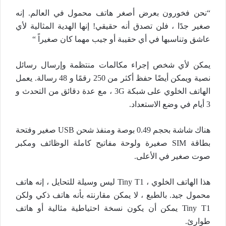
“نحن فخورون بعرض أصغر هاتف محمول في العالم. إنه
صغير جدًا ، فلن تصدق أنه حقيقي! إنها الهدية المثالية لأي
عاشق وتناسبها في أي حقيبة أو جيب مهما كان صغيراً “
يمكن لأي شخص إجراء مكالمات منتظمة وإرسال رسائل
نصية ويمكن أيضًا حفظ أكثر من 250 رقمًا و 48 رسالة. يعمل
الهاتف الخلوي على شبكة 3G ، مع عدة دقائق من التحدث و
3 أيام في وضع الاستعداد.
هناك شاشة بحجم 0.49 بوصة ومنفذ شحن USB صغير وفتحة
بطاقة SIM صغيرة ولوحة مفاتيح كاملة الوظائف ومكبر
صوت صغير في الأعلى.
هذا الهاتف الخلوي ، Tiny T1 ليس وسيلة للتحايل ، إنه هاتف
محمول جيد. بالطبع ، لا يمكن مقارنته بأنه هاتف ذكي ولكن
Tiny T1 يمكن أن يكون نسخة احتياطية مثالية أو هاتف
طوارئ.