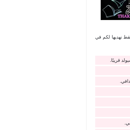
قط نهديها لكم في
لد قريبًا.
افي.
ي.