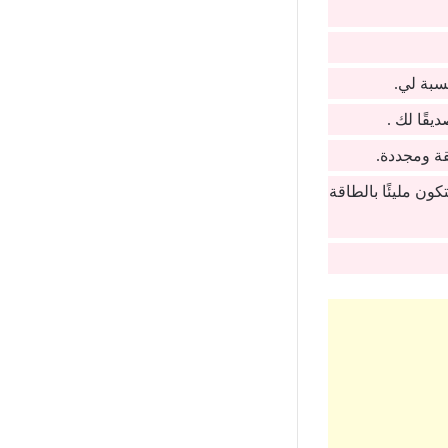
سبة لي.
قًا لك .
قة ومجددة.
ون مليئًا بالطاقة