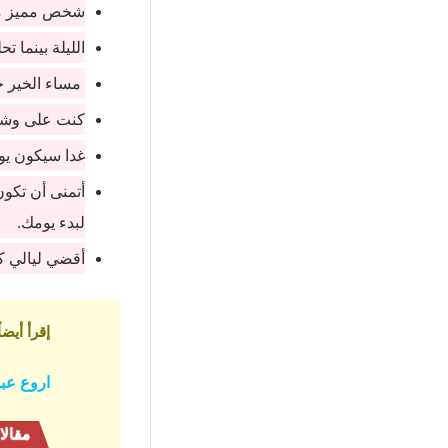
شخص مميز مثل
الليلة بينما 
مساء الخير ح
كنت على وشك 
غدا سيكون يوم
أتمنى أن تكون
لبدء يومك.
أقضي ليالي كث
إقرأ أيضاً
اروع عب
مقالا